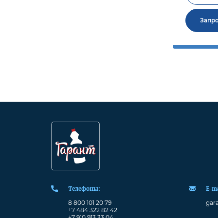
Запро
Телефоны:
Е-ma
8 800 101 20 79
gara
+7 484 322 82 42
+7 910 913 33 04