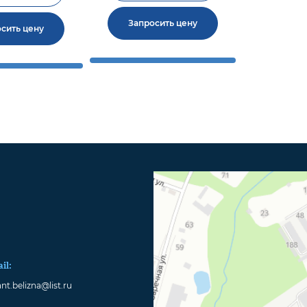
Запросить цену
сить цену
il:
nt.belizna@list.ru