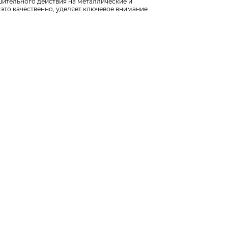
шительного действия на металлические и
 это качественно, уделяет ключевое внимание