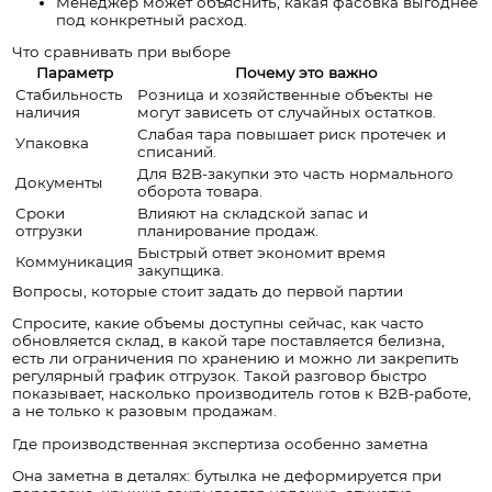
Менеджер может объяснить, какая фасовка выгоднее
под конкретный расход.
Что сравнивать при выборе
Параметр
Почему это важно
Стабильность
Розница и хозяйственные объекты не
наличия
могут зависеть от случайных остатков.
Слабая тара повышает риск протечек и
Упаковка
списаний.
Для B2B-закупки это часть нормального
Документы
оборота товара.
Сроки
Влияют на складской запас и
отгрузки
планирование продаж.
Быстрый ответ экономит время
Коммуникация
закупщика.
Вопросы, которые стоит задать до первой партии
Спросите, какие объемы доступны сейчас, как часто
обновляется склад, в какой таре поставляется белизна,
есть ли ограничения по хранению и можно ли закрепить
регулярный график отгрузок. Такой разговор быстро
показывает, насколько производитель готов к B2B-работе,
а не только к разовым продажам.
Где производственная экспертиза особенно заметна
Она заметна в деталях: бутылка не деформируется при