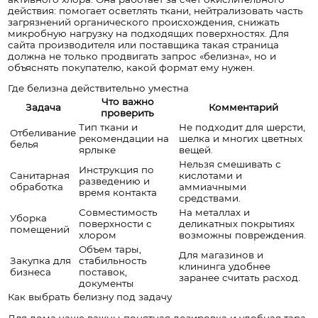
действия: помогает осветлять ткани, нейтрализовать часть
загрязнений органического происхождения, снижать
микробную нагрузку на подходящих поверхностях. Для
сайта производителя или поставщика такая страница
должна не только продвигать запрос «белизна», но и
объяснять покупателю, какой формат ему нужен.
Где белизна действительно уместна
Что важно
Задача
Комментарий
проверить
Тип ткани и
Не подходит для шерсти,
Отбеливание
рекомендации на
шелка и многих цветных
белья
ярлыке
вещей.
Нельзя смешивать с
Инструкция по
Санитарная
кислотами и
разведению и
обработка
аммиачными
время контакта
средствами.
Совместимость
На металлах и
Уборка
поверхности с
деликатных покрытиях
помещений
хлором
возможны повреждения.
Объем тары,
Для магазинов и
Закупка для
стабильность
клининга удобнее
бизнеса
поставок,
заранее считать расход.
документы
Как выбрать белизну под задачу
Для дома чаще важны понятная дозировка и удобная тара.