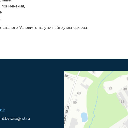
ставки;
 применения;
е;
.
каталоге. Условия опта уточняйте у менеджера.
il:
nt.belizna@list.ru