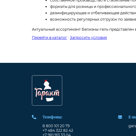
собственное производство и стабильные по
форматы для розницы и профессионального
дезинфицирующее и отбеливающее действи
возможность регулярных отгрузок по заявке
Актуальный ассортимент Белизны-гель представлен в 
Перейти в каталог
·
Запросить условия
Телефоны:
Е-ma
8 800 101 20 79
gara
+7 484 322 82 42
+7 910 913 33 04